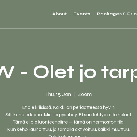
About
Events
Packages & Pric
- Olet jo tar
Thu, 15 Jan
  |  
Zoom
Et ole kriisissä. Kaikki on periaatteessa hyvin.
Silti keho ei lepää. Mieli ei pysähdy. Et saa tehtyä mitä haluat.
Tämä ei ole luonteenpiirre — tämä on hermoston tila.
Kun keho rauhoittuu, ja samalla aktivoituu, kaikki muuttuu.
Tule kokemaan se.