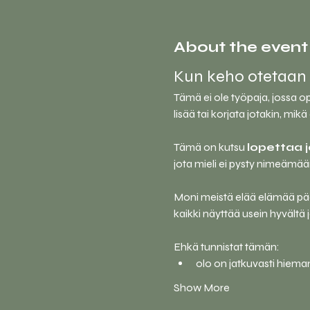
About the event
Kun keho otetaan m
Tämä ei ole työpaja, jossa op
lisää tai korjata jotakin, mikä 
Tämä on kutsu 
lopettaa 
jota mieli ei pysty nimeämää
Moni meistä elää elämää pään s
kaikki näyttää usein hyvältä ja
Ehkä tunnistat tämän:
olo on jatkuvasti hiema
Show More