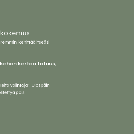
n kokemus.
aremmin, kehittää itseäsi 
kehon kertoa totuus
, 
eita valintoja”. Ulospäin 
litettyä pois.