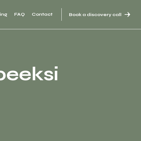
ing
FAQ
Contact
Book a discovery call
peeksi