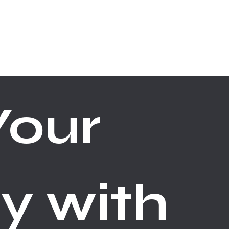
ABOUT
CONTACT
our 
y with 