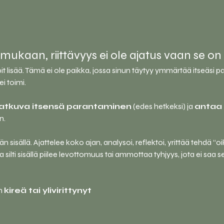
ukaan, riittävyys ei ole ajatus vaan se o
it lisää. Tämä ei ole paikka, jossa sinun täytyy ymmärtää itseäsi p
ei toimi.
jatkuva itsensä parantaminen
 (edes hetkeksi) ja 
antaa 
n.
isällä. Ajattelee koko ajan, analysoi, reflektoi, yrittää tehdä “oik
 silti sisällä piilee levottomuus tai ammottaa tyhjyys, jota ei saa se
n 
kireä tai ylivirittynyt