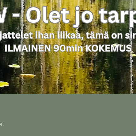
n
GMT