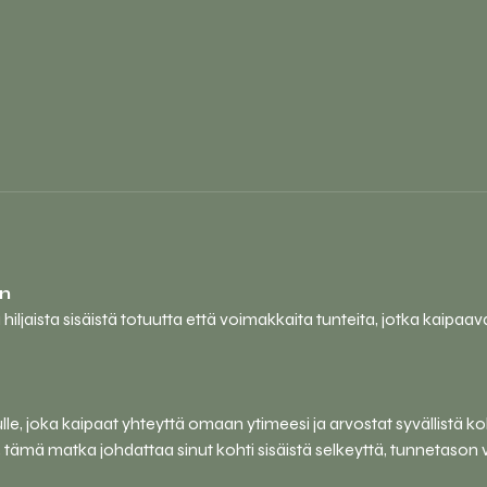
n
jaista sisäistä totuutta että voimakkaita tunteita, jotka kaipaavat 
e, joka kaipaat yhteyttä omaan ytimeesi ja arvostat syvällistä k
ä, tämä matka johdattaa sinut kohti sisäistä selkeyttä, tunnetason