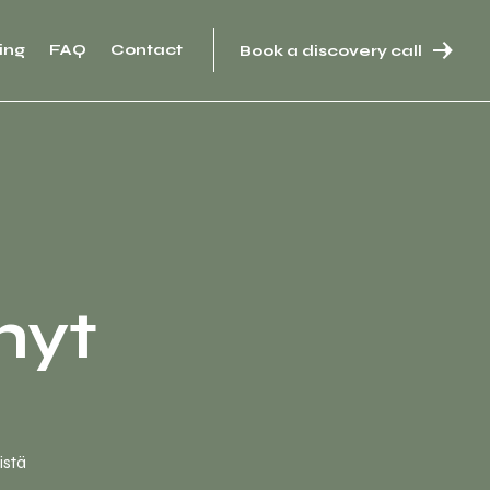
ing
FAQ
Contact
Book a discovery call
D
hyt
istä