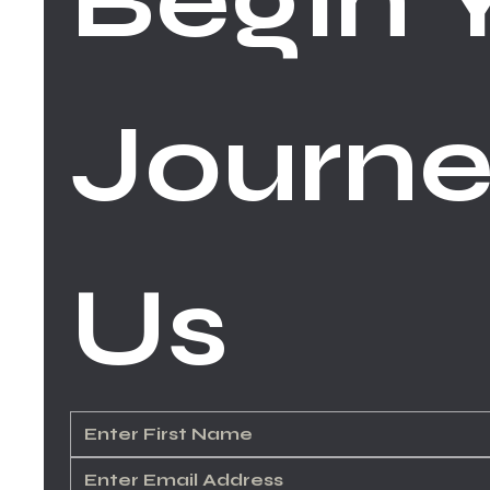
Begin Y
Journe
Us