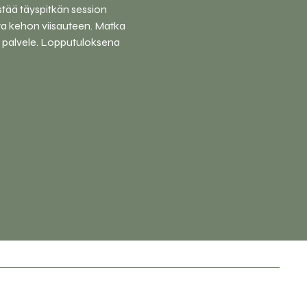
tää täyspitkän session 
ta kehon viisauteen. Matka 
ä palvele. Lopputuloksena 