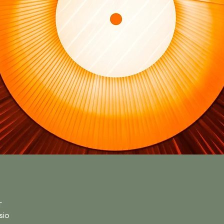
n
T
sio