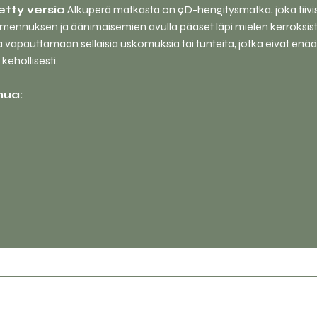
etty versio
 Alkuperä matkasta on 9D-hengitysmatka, joka tiivis
lmennuksen ja äänimaisemien avulla pääset läpi mielen kerroksis
 vapauttamaan sellaisia uskomuksia tai tunteita, jotka eivät enä
kehollisesti.
nua: