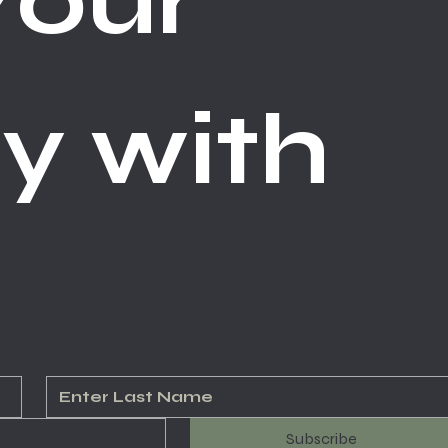
our 
y with 
Subscribe